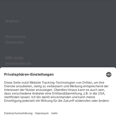
Angebot
Rechentools
Downloads
BBE media
Marktstudien24
BBE Geschenkgutscheine
Lebensmittel Praxis Verlag
Kontakt
Impressum
Datenschutzerklärung
AGB