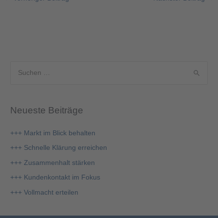
S
u
c
Neueste Beiträge
h
e
+++ Markt im Blick behalten
n
+++ Schnelle Klärung erreichen
n
+++ Zusammenhalt stärken
a
+++ Kundenkontakt im Fokus
c
+++ Vollmacht erteilen
h
: