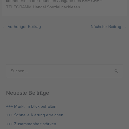
können Sie in der neuesten Ausgabe des BBE CHEF-
TELEGRAMM Handel Spezial nachlesen.
←
Vorheriger Beitrag
Nächster Beitrag
→
S
u
c
Neueste Beiträge
h
e
+++ Markt im Blick behalten
n
+++ Schnelle Klärung erreichen
n
+++ Zusammenhalt stärken
a