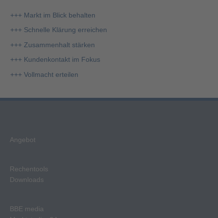
e
+++ Markt im Blick behalten
n
+++ Schnelle Klärung erreichen
n
+++ Zusammenhalt stärken
a
+++ Kundenkontakt im Fokus
c
+++ Vollmacht erteilen
h
:
Angebot
Rechentools
Downloads
BBE media