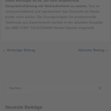
Umso wichtiger ist es, auf eine respektvolle
Gesprächsführung mit Verbindlichkeit zu setzen.
Das ist
vertrauensbildend und repräsentiert das Geschäft als Marke
positiv nach außen. Die Grundprinzipien für professionelle
Telefonate aus Expertensicht werden in der aktuellen Ausgabe
des BBE CHEF-TELEGRAMM Handel Spezial vorgestellt.
←
Vorheriger Beitrag
Nächster Beitrag
→
S
u
c
Neueste Beiträge
h