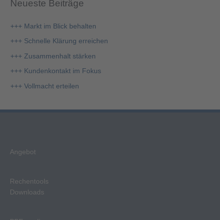
Neueste Beiträge
h
e
+++ Markt im Blick behalten
n
+++ Schnelle Klärung erreichen
n
+++ Zusammenhalt stärken
a
+++ Kundenkontakt im Fokus
c
+++ Vollmacht erteilen
h
:
Angebot
Rechentools
Downloads