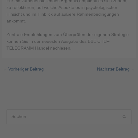
Für ein zufriedenstellendes Ergebnis empfiehlt es sich zudem,
zu reflektieren, auf welche Aspekte es in psychologischer
Hinsicht und im Hinblick auf äußere Rahmenbedingungen
ankommt.
Zentrale Empfehlungen zum Überprüfen der eigenen Strategie
können Sie in der neuesten Ausgabe des BBE CHEF-
TELEGRAMM Handel nachlesen.
←
Vorheriger Beitrag
Nächster Beitrag
→
S
u
c