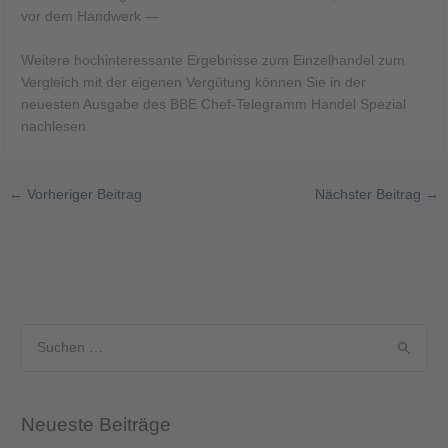
vor dem Handwerk —
Weitere hochinteressante Ergebnisse zum Einzelhandel zum
Vergleich mit der eigenen Vergütung können Sie in der
neuesten Ausgabe des BBE Chef-Telegramm Handel Spezial
nachlesen.
←
Vorheriger Beitrag
Nächster Beitrag
→
S
u
c
Neueste Beiträge
h