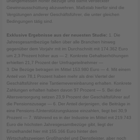
unangemessen hoher Bezüge und damit verdeckter
Gewinnausschüttung abzuwehren. Maßstab hierfür sind die
Vergütungen anderer Geschäftsführer, die unter gleichen
Bedingungen tätig sind.
Exklusive Ergebnisse aus der neuesten Studie:
1. Die
Jahresgesamtbezüge fallen über alle Branchen hinweg
gegenüber dem Vorjahr mit im Durchschnitt mit 174.362 Euro
um 2,3 Prozent höher aus — 2. Konkrete Gehaltserhöhungen
erhielten 21,7 Prozent der Umfrageteilnehmer —
3. Die Bezüge betragen im Mittel 153.980 Euro — 4. Mit einem
Anteil von 78,1 Prozent haben mehr als drei Viertel der
Geschäftsführer eine Tantiemevereinbarung erhalten. Konkrete
Zahlungen erhalten haben davon 97 Prozent — 5. Bei der
Altersversorgung setzen 23,9 Prozent der Geschäftsführer auf
die Pensionszusage — 6. Der Anteil derjenigen, die Beiträge in
eine Pensions-/Unterstützungskasse einzahlen, liegt bei 30,9
Prozent — 7. Während es in der Industrie im Mittel mit 219.743
Euro die höchsten Jahresgesamtbezüge gibt, liegt der
Einzelhandel hier mit 155.166 Euro hinter den
Wirtschaftszweigen Großhandel und Dienstleister, aber noch