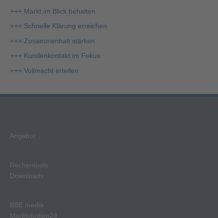
e
+++ Markt im Blick behalten
n
+++ Schnelle Klärung erreichen
n
+++ Zusammenhalt stärken
a
+++ Kundenkontakt im Fokus
c
+++ Vollmacht erteilen
h
:
Angebot
Rechentools
Downloads
BBE media
Marktstudien24