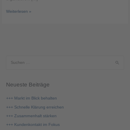
Weiterlesen »
S
u
c
Neueste Beiträge
h
e
+++ Markt im Blick behalten
n
+++ Schnelle Klärung erreichen
n
+++ Zusammenhalt stärken
a
+++ Kundenkontakt im Fokus
c