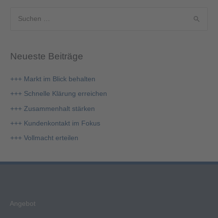
S
u
c
Neueste Beiträge
h
e
+++ Markt im Blick behalten
n
+++ Schnelle Klärung erreichen
n
+++ Zusammenhalt stärken
a
+++ Kundenkontakt im Fokus
c
+++ Vollmacht erteilen
h
:
Angebot