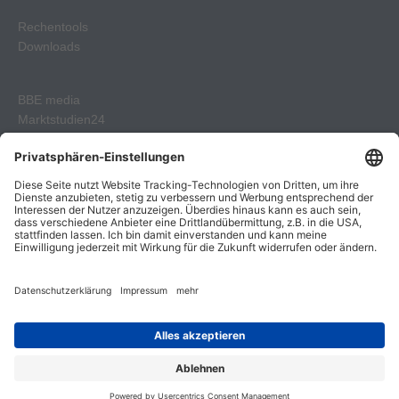
Rechentools
Downloads
BBE media
Marktstudien24
BBE Geschenkgutscheine
Lebensmittel Praxis Verlag
Kontakt
Impressum
Datenschutzerklärung
AGB
© 2026 LPV GmbH BBE media