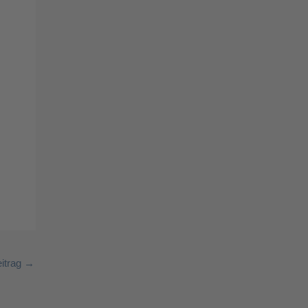
:
itrag
→