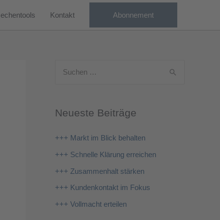
echentools
Kontakt
Abonnement
S
u
c
Neueste Beiträge
h
e
+++ Markt im Blick behalten
n
+++ Schnelle Klärung erreichen
n
+++ Zusammenhalt stärken
a
+++ Kundenkontakt im Fokus
c
+++ Vollmacht erteilen
h