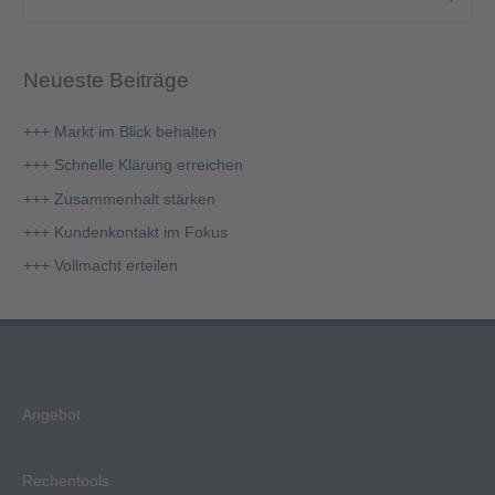
S
u
c
Neueste Beiträge
h
e
+++ Markt im Blick behalten
n
+++ Schnelle Klärung erreichen
n
+++ Zusammenhalt stärken
a
+++ Kundenkontakt im Fokus
c
+++ Vollmacht erteilen
h
:
Angebot
Rechentools