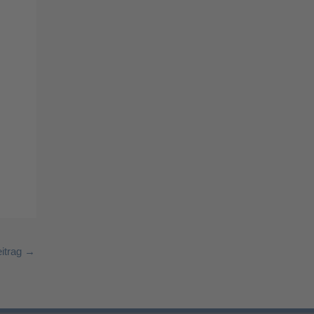
:
itrag
→