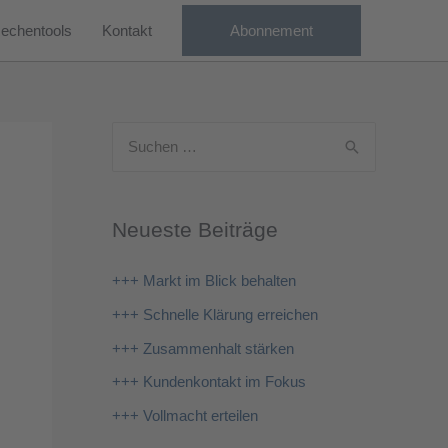
echentools
Kontakt
Abonnement
S
u
c
Neueste Beiträge
h
e
+++ Markt im Blick behalten
n
+++ Schnelle Klärung erreichen
n
+++ Zusammenhalt stärken
a
+++ Kundenkontakt im Fokus
c
+++ Vollmacht erteilen
h