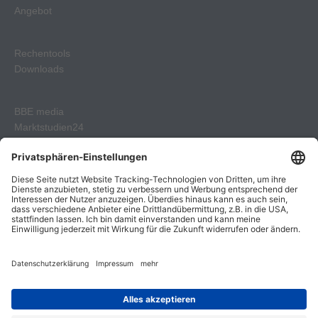
Angebot
Rechentools
Downloads
BBE media
Marktstudien24
BBE Geschenkgutscheine
Lebensmittel Praxis Verlag
Kontakt
Impressum
Datenschutzerklärung
AGB