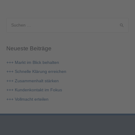
S
u
c
Neueste Beiträge
h
e
+++ Markt im Blick behalten
n
+++ Schnelle Klärung erreichen
n
+++ Zusammenhalt stärken
a
+++ Kundenkontakt im Fokus
c
+++ Vollmacht erteilen
h
: